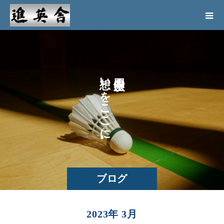
い
の
を
こ
こ
に
。
ブログ
2023年 3月