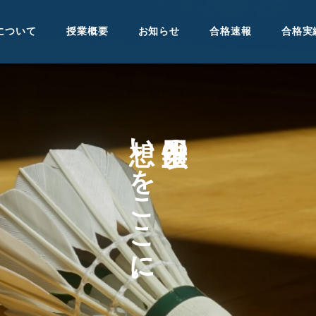
について
授業概要
お知らせ
合格速報
合格実
い
の
を
こ
こ
に
。