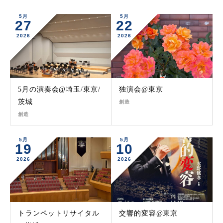
5月
5月
27
22
2026
2026
5月の演奏会@埼玉/東京/
独演会@東京
茨城
創造
創造
5月
5月
19
10
2026
2026
トランペットリサイタル
交響的変容@東京