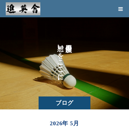
い
の
を
こ
こ
に
。
ブログ
2026年 5月