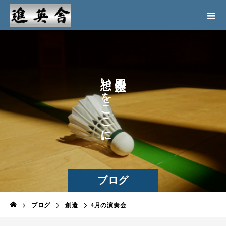
い
の
を
こ
こ
に
。
ブログ
ブログ
創造
4月の演奏会