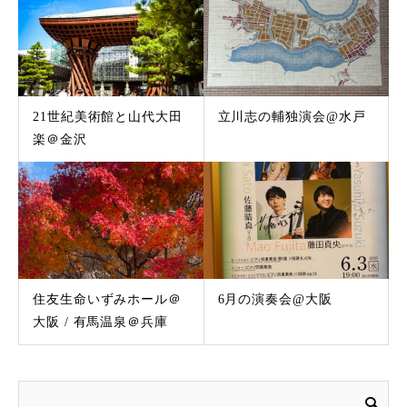
21世紀美術館と山代大田
立川志の輔独演会@水戸
楽＠金沢
住友生命いずみホール＠
6月の演奏会@大阪
大阪 / 有馬温泉＠兵庫