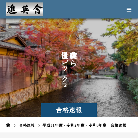
ト
か
ピ
ら
ッ
ク
ス
合格速報
合格速報
平成31年度・令和2年度・令和3年度 合格速報