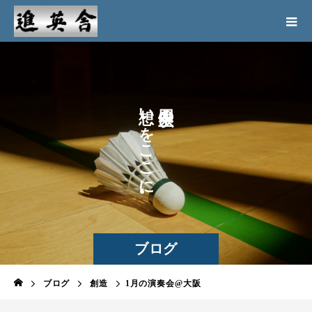
い
の
を
こ
こ
に
。
ブログ
ブログ
創造
1月の演奏会@大阪