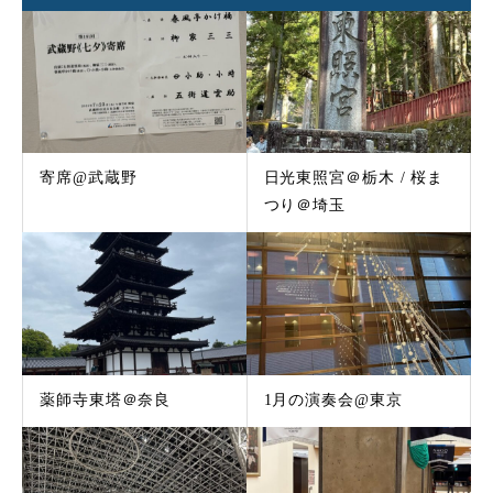
寄席@武蔵野
日光東照宮＠栃木 / 桜ま
つり＠埼玉
薬師寺東塔＠奈良
1月の演奏会@東京